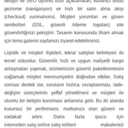
detaylı ve SEO uyumlu ürün açıklamaları, kullanıcı dostu
gezinme (navigasyon) ve hızlı bir satın alma akışı
(checkout) sunmalısınız. Müşteri yorumları ve güven
sembolleri (SSL, güvenli ödeme logoları) site
güvenilirliğinizi pekiştirir. Tasarım konusunda ilham almak
için
tema galerisi
sayfamızı ziyaret edebilirsiniz.
Lojistik ve müşteri ilişkileri, tekrar satışları belirleyen iki
temel sütundur. Güvenilir, hızlı ve uygun maliyetli kargo
anlaşmaları yapmak, ürünlerinizin güvenli paketlenmesini
sağlamak müşteri memnuniyetini doğrudan etkiler. Satış
sonrası destek ise, soruların hızlıca cevaplanması, iade-
değişim süreçlerinin şeffaf yönetilmesi ve müşteri ile
olumlu bir iletişim kurulması anlamına gelir. Bu iki alanda
kusursuz bir performans, markanıza olan güveni ve
sadakati artırır. Daha fazla ipucu için
internetten satış online satış rehberi
makalemizi