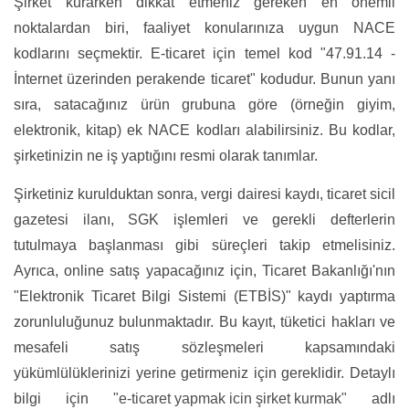
Şirket kurarken dikkat etmeniz gereken en önemli
noktalardan biri, faaliyet konularınıza uygun NACE
kodlarını seçmektir. E-ticaret için temel kod "47.91.14 -
İnternet üzerinden perakende ticaret" kodudur. Bunun yanı
sıra, satacağınız ürün grubuna göre (örneğin giyim,
elektronik, kitap) ek NACE kodları alabilirsiniz. Bu kodlar,
şirketinizin ne iş yaptığını resmi olarak tanımlar.
Şirketiniz kurulduktan sonra, vergi dairesi kaydı, ticaret sicil
gazetesi ilanı, SGK işlemleri ve gerekli defterlerin
tutulmaya başlanması gibi süreçleri takip etmelisiniz.
Ayrıca, online satış yapacağınız için, Ticaret Bakanlığı'nın
"Elektronik Ticaret Bilgi Sistemi (ETBİS)" kaydı yaptırma
zorunluluğunuz bulunmaktadır. Bu kayıt, tüketici hakları ve
mesafeli satış sözleşmeleri kapsamındaki
yükümlülüklerinizi yerine getirmeniz için gereklidir. Detaylı
bilgi için
"e-ticaret yapmak icin şirket kurmak"
adlı