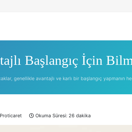
tajlı Başlangıç İçin Bil
aklar, genellikle avantajlı ve karlı bir başlangıç yapmanın hes
Proticaret
Okuma Süresi: 26 dakika