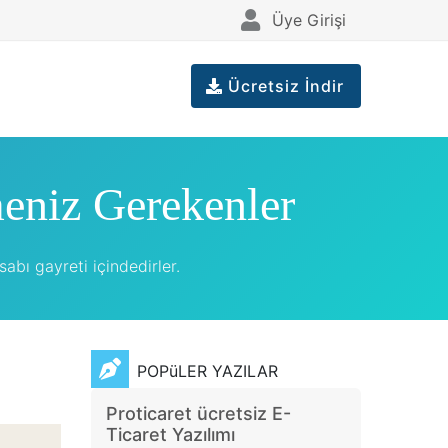
Üye Girişi
Ücretsiz İndir
meniz Gerekenler
abı gayreti içindedirler.
POPüLER YAZILAR
Proticaret ücretsiz E-
Ticaret Yazılımı