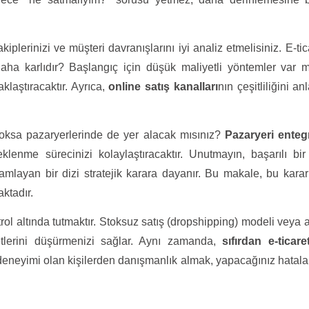
iplerinizi ve müşteri davranışlarını iyi analiz etmelisiniz. E-tic
aha karlıdır? Başlangıç için düşük maliyetli yöntemler var 
klaştıracaktır. Ayrıca,
online satış kanalları
nın çeşitliliğini a
yoksa pazaryerlerinde de yer alacak mısınız?
Pazaryeri ente
lenme sürecinizi kolaylaştıracaktır. Unutmayın, başarılı bir 
mamlayan bir dizi stratejik karara dayanır. Bu makale, bu kararl
ktadır.
trol altında tutmaktır. Stoksuz satış (dropshipping) modeli veya 
tlerini düşürmenizi sağlar. Aynı zamanda,
sıfırdan e-ticare
deneyimi olan kişilerden danışmanlık almak, yapacağınız hatala