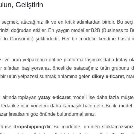
lun, Geliştirin
seçmek, atacağınız ilk ve en kritik adımlardan biridir. Bu seç
lerinizi doğrudan etkiler. En yaygın modeller B2B (Business to B
o Consumer) şeklindedir. Her bir modelin kendine has dina
zi ve ürün yelpazenizi online platforma taşımak daha kolay ola
r sıfırdan başlıyorsanız, öncelikle satacağınız ürün grubunu 
sine bir ürün yelpazesi sunmak anlamına gelen
dikey e-ticaret
, ma
tı altında toplayan
yatay e-ticaret
modeli ise daha fazla müşte
tedarik zinciri yönetimi daha karmaşık hale gelir. Bu iki model
pazar fırsatlarını göz önünde bulundurmalısınız.
li ise
dropshipping
'dir. Bu modelde, ürünleri stoklamazsınız