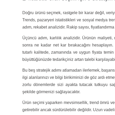
Doğru ürünü seçmek, rastgele bir karar değil, veriye
Trends, pazaryeri istatistikleri ve sosyal medya tr
adım, rekabet analizidir. Rakip sayısı, fiyatlandırma 
Üçüncü adım, karlılık analizidir. Ürünün maliyeti, 
sonra ne kadar net kar bırakacağını hesaplayın. D
tutarlı kalitede, zamanında ve uygun fiyata temin 
büyüttüğünüzde tedarikçiniz artan talebi karşılayab
Bu beş stratejik adımı atlamadan ilerlemek, başarısı
ilgi alanlarınızı ve bilgi birikiminizi de göz ardı e
zorlu dönemlerde sizi ayakta tutacak tutkuyu sağ
şekilde görmenizi sağlayacaktır.
Ürün seçimi yaparken mevsimsellik, trend ömrü ve da
getirebilir ancak sürdürülebilir değildir. Uzun vadel