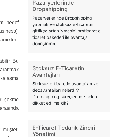
Pazaryerlerinde
Dropshipping
Pazaryerlerinde Dropshipping
im, hedef
yapmak ve stoksuz e-ticaretin
gittikçe artan ivmesini proticaret e-
usiness),
ticaret paketleri ile avantaja
mikleri,
dönüştürün.
bilir. Bu
Stoksuz E-Ticaretin
daraltmak
Avantajları
rkalaşma
Stoksuz e-ticaretin avantajları ve
dezavantajları nelerdir?
Dropshipping süreçlerinde nelere
ri çekme
dikkat edilmelidir?
 arasında
E-Ticaret Tedarik Zinciri
; müşteri
Yönetimi