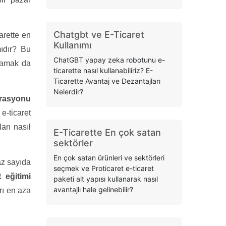
Chatgbt ve E-Ticaret
arette en
Kullanımı
mıdır? Bu
ChatGBT yapay zeka robotunu e-
nlamak da
ticarette nasıl kullanabiliriz? E-
Ticarette Avantaj ve Dezantajları
Nelerdir?
grasyonu
e-ticaret
arı nasıl
E-Ticarette En çok satan
sektörler
En çok satan ürünleri ve sektörleri
az sayıda
seçmek ve Proticaret e-ticaret
t eğitimi
paketi alt yapısı kullanarak nasıl
avantajlı hale gelinebilir?
rı en aza