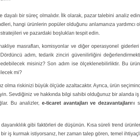
 dayalı bir süreç olmalıdır. İlk olarak, pazar talebini analiz edi
endleri, hangi ürünlerin popüler olduğunu anlamanıza yardımcı olu
stratejileri ve pazardaki boşlukları tespit edin.
nakliye masrafları, komisyonlar ve diğer operasyonel giderleri 
ördüncü adım, tedarik zinciri güvenilirliğini değerlendirmekt
edebilecek misiniz? Son adım ise ölçeklenebilirliktir. Bu ürünl
ilecek mi?
z olma riskinizi büyük ölçüde azaltacaktır. Ayrıca, ürün seçimind
tmeyin. Sevdiğiniz ve hakkında bilgi sahibi olduğunuz bir alanda i
lar. Bu analizler,
e-ticaret avantajları ve dezavantajları
nı 
yanıklılık gibi faktörleri de düşünün. Kısa süreli trend ürünler 
i bir iş kurmak istiyorsanız, her zaman talep gören, temel ihtiyaç