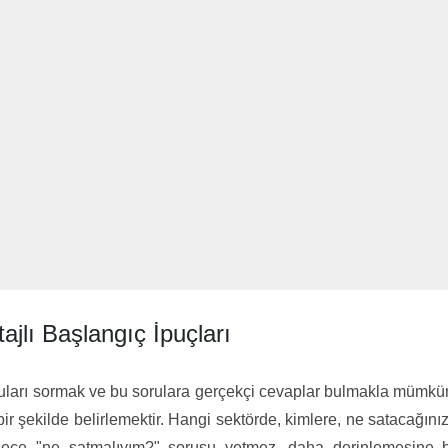
ajlı Başlangıç İpuçları
ları sormak ve bu sorulara gerçekçi cevaplar bulmakla mümkün 
ir şekilde belirlemektir. Hangi sektörde, kimlere, ne satacağınız
dece "ne satmalıyım?" sorusu yetmez, daha derinlemesine b