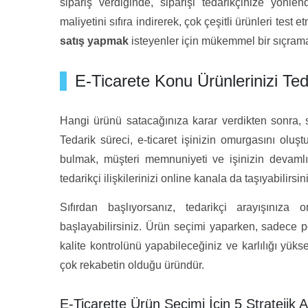
sipariş verdiğinde, siparişi tedarikçinize yönle
maliyetini sıfıra indirerek, çok çeşitli ürünleri test
satış yapmak
isteyenler için mükemmel bir sıçrama 
E-Ticarete Konu Ürünlerinizi Ted
Hangi ürünü satacağınıza karar verdikten sonra, s
Tedarik süreci, e-ticaret işinizin omurgasını oluştu
bulmak, müşteri memnuniyeti ve işinizin devamlı
tedarikçi ilişkilerinizi online kanala da taşıyabilirsin
Sıfırdan başlıyorsanız, tedarikçi arayışınıza 
başlayabilirsiniz. Ürün seçimi yaparken, sadece pop
kalite kontrolünü yapabileceğiniz ve karlılığı y
çok rekabetin olduğu üründür.
E-Ticarette Ürün Seçimi İçin 5 Stratejik 