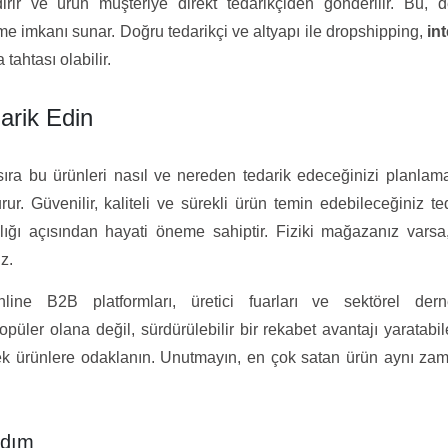
ndirir ve ürün müşteriye direkt tedarikçiden gönderilir. Bu,
 etme imkanı sunar. Doğru tedarikçi ve altyapı ile dropshipping,
in
tahtası olabilir.
arik Edin
ıra bu ürünleri nasıl ve nereden tedarik edeceğinizi planlama
rur. Güvenilir, kaliteli ve sürekli ürün temin edebileceğiniz ted
lığı açısından hayati öneme sahiptir. Fiziki mağazanız vars
iz.
online B2B platformları, üretici fuarları ve sektörel dern
üler olana değil, sürdürülebilir bir rekabet avantajı yaratabil
üksek ürünlere odaklanın. Unutmayın, en çok satan ürün aynı z
Adım