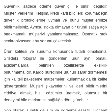
Güvenlik, sadece ödeme güvenliği ile sınırlı değildir.
Müşteri verilerini (iletişim, kredi kartı bilgileri) korumak için
güvenlik protokollerine uymalı ve bunu müşterilerinize
bildirmelisiniz. Ayrıca, stokta olmayan bir ürünü satışa açık
bırakmamalı, müşteriyi yanıltmamalısınız. Otomatik stok
senkronizasyonu bu sorunu çözecektir.
Ürün kalitesi ve sunumu konusunda tutarlı olmalısınız.
Sitedeki fotoğraf ile gönderilen ürün aynı olmalı,
açıklamalarda belirtilen özelliklerde eksiklik
bulunmamalıdır. Kargo sürecinde ürünün zarar görmemesi
için kaliteli paketleme malzemeleri kullanmak da bir kalite
göstergesidir. Müşteri şikayetlerini ve geri bildirimlerini
ciddiye almak, hızlı çözümler üretmek, olumsuz bir
deneyimi bile markanıza bağlılığa dönüştürebilir.
Son olarak, sürekli gelişim ve öğrenme esastır. E-ticaret