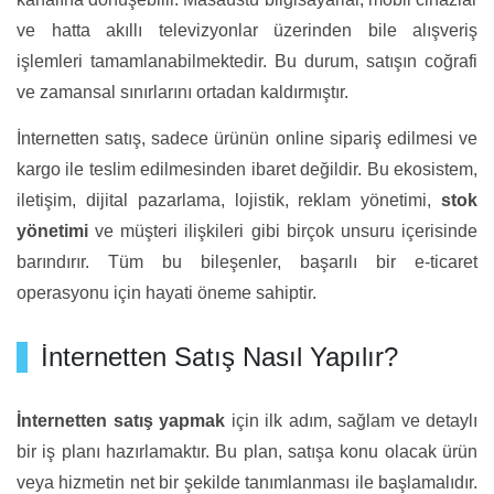
ve hatta akıllı televizyonlar üzerinden bile alışveriş
işlemleri tamamlanabilmektedir. Bu durum, satışın coğrafi
ve zamansal sınırlarını ortadan kaldırmıştır.
İnternetten satış, sadece ürünün online sipariş edilmesi ve
kargo ile teslim edilmesinden ibaret değildir. Bu ekosistem,
iletişim, dijital pazarlama, lojistik, reklam yönetimi,
stok
yönetimi
ve müşteri ilişkileri gibi birçok unsuru içerisinde
barındırır. Tüm bu bileşenler, başarılı bir e-ticaret
operasyonu için hayati öneme sahiptir.
İnternetten Satış Nasıl Yapılır?
İnternetten satış yapmak
için ilk adım, sağlam ve detaylı
bir iş planı hazırlamaktır. Bu plan, satışa konu olacak ürün
veya hizmetin net bir şekilde tanımlanması ile başlamalıdır.