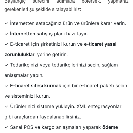
Başlangıç sürecini adımlara bölersek, yapmanız
gerekenleri şu şekilde sıralayabiliriz:
✓ İnternetten satacağınız ürün ve ürünlere karar verin.
✓
İnternetten satış
iş planı hazırlayın.
✓ E-ticaret için şirketinizi kurun ve
e-ticaret yasal
zorunluluklar
ı yerine getirin.
✓ Tedarikçinizi veya tedarikçilerinizi seçin, sağlam
anlaşmalar yapın.
✓
E-ticaret sitesi kurmak
için bir e-ticaret paketi seçin
ve sisteminizi kurun.
✓ Ürünlerinizi sisteme yükleyin. XML entegrasyonları
gibi araçlardan faydalanabilirsiniz.
✓ Sanal POS ve kargo anlaşmaları yaparak
ödeme