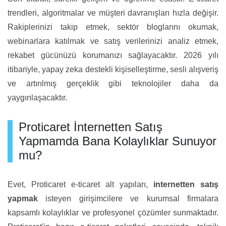
trendleri, algoritmalar ve müşteri davranışları hızla değişir.
Rakiplerinizi takip etmek, sektör bloglarını okumak,
webinarlara katılmak ve satış verilerinizi analiz etmek,
rekabet gücünüzü korumanızı sağlayacaktır. 2026 yılı
itibariyle, yapay zeka destekli kişiselleştirme, sesli alışveriş
ve artırılmış gerçeklik gibi teknolojiler daha da
yaygınlaşacaktır.
Proticaret İnternetten Satış
Yapmamda Bana Kolaylıklar Sunuyor
mu?
Evet, Proticaret e-ticaret alt yapıları,
internetten satış
yapmak
isteyen girişimcilere ve kurumsal firmalara
kapsamlı kolaylıklar ve profesyonel çözümler sunmaktadır.