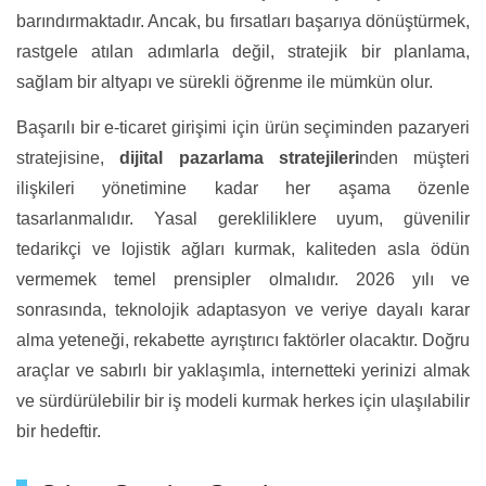
barındırmaktadır. Ancak, bu fırsatları başarıya dönüştürmek,
rastgele atılan adımlarla değil, stratejik bir planlama,
sağlam bir altyapı ve sürekli öğrenme ile mümkün olur.
Başarılı bir e-ticaret girişimi için ürün seçiminden pazaryeri
stratejisine,
dijital pazarlama stratejileri
nden müşteri
ilişkileri yönetimine kadar her aşama özenle
tasarlanmalıdır. Yasal gerekliliklere uyum, güvenilir
tedarikçi ve lojistik ağları kurmak, kaliteden asla ödün
vermemek temel prensipler olmalıdır. 2026 yılı ve
sonrasında, teknolojik adaptasyon ve veriye dayalı karar
alma yeteneği, rekabette ayrıştırıcı faktörler olacaktır. Doğru
araçlar ve sabırlı bir yaklaşımla, internetteki yerinizi almak
ve sürdürülebilir bir iş modeli kurmak herkes için ulaşılabilir
bir hedeftir.