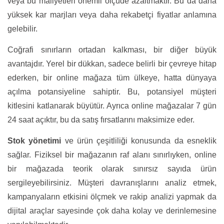
veya bu maliyetleri önemli ölçüde azaltmaktır. Bu da daha
yüksek kar marjları veya daha rekabetçi fiyatlar anlamına
gelebilir.
Coğrafi sınırların ortadan kalkması, bir diğer büyük
avantajdır. Yerel bir dükkan, sadece belirli bir çevreye hitap
ederken, bir online mağaza tüm ülkeye, hatta dünyaya
açılma potansiyeline sahiptir. Bu, potansiyel müşteri
kitlesini katlanarak büyütür. Ayrıca online mağazalar 7 gün
24 saat açıktır, bu da satış fırsatlarını maksimize eder.
Stok yönetimi
ve ürün çeşitliliği konusunda da esneklik
sağlar. Fiziksel bir mağazanın raf alanı sınırlıyken, online
bir mağazada teorik olarak sınırsız sayıda ürün
sergileyebilirsiniz. Müşteri davranışlarını analiz etmek,
kampanyaların etkisini ölçmek ve rakip analizi yapmak da
dijital araçlar sayesinde çok daha kolay ve derinlemesine