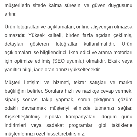
müşterilerin sitede kalma süresini ve güven duygusunu
artırır.
Ürün fotoğrafları ve açıklamaları, online alışverişin olmazsa
olmazıdır. Yüksek kaliteli, birden fazla açıdan çekilmiş,
detayları gösteren fotoğraflar kullanılmalıdır. Ürün
açıklamaları ise bilgilendirici, ikna edici ve arama motorları
için optimize edilmiş (SEO uyumlu) olmalıdır. Eksik veya
yanıltıcı bilgi, iade oranlarınızı yükseltecektir.
Müşteri iletişimi ve hizmeti, tekrar satışları ve marka
bağlılığını belirler. Sorulara hızlı ve nazikçe cevap vermek,
sipariş sonrası takip yapmak, sorun çıktığında çözüm
odaklı davranmak müşteriyi elinizde tutmanızı sağlar.
Kişiselleştirilmiş e-posta kampanyaları, doğum günü
indirimleri veya sadakat programları gibi taktiklerle
müşterilerinizi özel hissettirebilirsiniz.