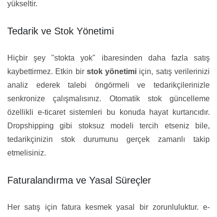
yükseltir.
Tedarik ve Stok Yönetimi
Hiçbir şey "stokta yok" ibaresinden daha fazla satış
kaybettirmez. Etkin bir
stok yönetimi
için, satış verilerinizi
analiz ederek talebi öngörmeli ve tedarikçilerinizle
senkronize çalışmalısınız. Otomatik stok güncelleme
özellikli e-ticaret sistemleri bu konuda hayat kurtarıcıdır.
Dropshipping gibi stoksuz modeli tercih etseniz bile,
tedarikçinizin stok durumunu gerçek zamanlı takip
etmelisiniz.
Faturalandırma ve Yasal Süreçler
Her satış için fatura kesmek yasal bir zorunluluktur. e-