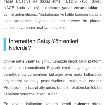
Yasal altyapıya da dikkat etmeli; ETBİS kaydı, doğru
NACE kodu ve diğer
e-ticaret yasal zorunluluklar
ını
yerine getirmelisiniz. Markalaşma ve kalite konusunda asla
taviz vermemek, ölçülebilirliği her süreçte ön planda
tutmak, büyümenin anahtarı olacaktır.
İnternetten Satış Yöntemleri
Nelerdir?
Online satış yapmak
için günümüzde birçok farklı platform
ve yöntem bulunmaktadır. Başarılı olmak isteyen işletmeler,
genellikle bu yöntemlerin birkaçını aynı anda kullanarak
erişimlerini ve satış potansiyellerini maksimize ederler.
Profesyonel e-ticaret altyapıları, bu farklı platformları tek bir
panelden yönetme imkanı sunar.
En yaygın kullanılan yöntem, kendi
e-ticaret sitesi