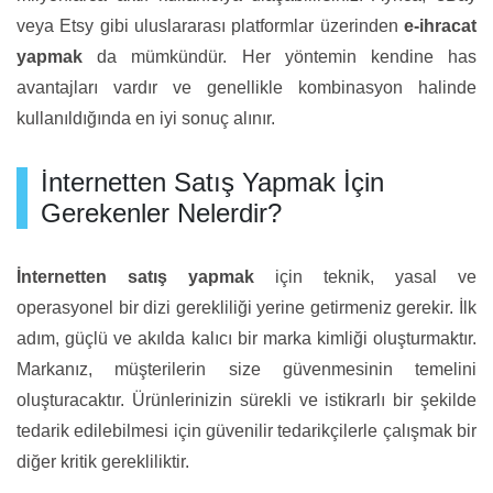
veya Etsy gibi uluslararası platformlar üzerinden
e-ihracat
yapmak
da mümkündür. Her yöntemin kendine has
avantajları vardır ve genellikle kombinasyon halinde
kullanıldığında en iyi sonuç alınır.
İnternetten Satış Yapmak İçin
Gerekenler Nelerdir?
İnternetten satış yapmak
için teknik, yasal ve
operasyonel bir dizi gerekliliği yerine getirmeniz gerekir. İlk
adım, güçlü ve akılda kalıcı bir marka kimliği oluşturmaktır.
Markanız, müşterilerin size güvenmesinin temelini
oluşturacaktır. Ürünlerinizin sürekli ve istikrarlı bir şekilde
tedarik edilebilmesi için güvenilir tedarikçilerle çalışmak bir
diğer kritik gerekliliktir.