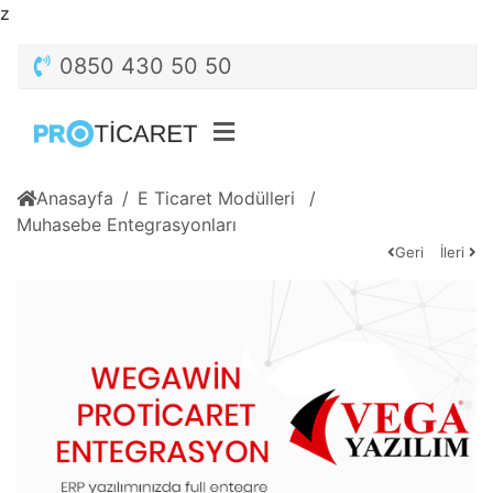
z
0850 430 50 50
Anasayfa
E Ticaret Modülleri
Muhasebe Entegrasyonları
Geri
İleri