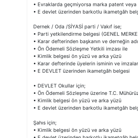
• Evraklarda geçmiyorsa marka patent veya 
• E devlet üzerinden barkotlu ikametgâh bel
Dernek / Oda /SİYASİ parti / Vakıf ise;
• Parti yetkilendirme belgesi (GENEL MERK
• Karar defterinden başkanın ve derneğin adı
• Ön Ödemeli Sözleşme Yetkili imzası ile
• Kimlik belgesi ön yüzü ve arka yüzü
• Karar defterinde üyelerin isminin ve imzala
• E DEVLET üzerinden ikametgâh belgesi
• DEVLET Okullar için;
• Ön Ödemeli Sözleşme üzerine T.C. Mühürüz v
• Kimlik belgesi ön yüzü ve arka yüzü
• E devlet üzerinden barkotlu ikametgâh bel
Şahıs için;
• Kimlik belgesi ön yüzü ve arka yüzü
• E devlet üzerinden barkotlu ikametgâh bel