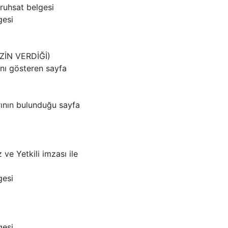
ruhsat belgesi
gesi
EZİN VERDİĞİ)
nı gösteren sayfa
rının bulunduğu sayfa
e Yetkili imzası ile
gesi
gesi