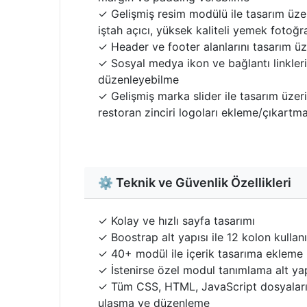
✓ Gelişmiş resim modülü ile tasarım üzer
iştah açıcı, yüksek kaliteli yemek fotoğ
✓ Header ve footer alanlarını tasarım ü
✓ Sosyal medya ikon ve bağlantı linkler
düzenleyebilme
✓ Gelişmiş marka slider ile tasarım üzer
restoran zinciri logoları ekleme/çıkartm
⚙️ Teknik ve Güvenlik Özellikleri
✓ Kolay ve hızlı sayfa tasarımı
✓ Boostrap alt yapısı ile 12 kolon kullan
✓ 40+ modül ile içerik tasarıma ekleme
✓ İstenirse özel modul tanımlama alt yap
✓ Tüm CSS, HTML, JavaScript dosyalar
ulaşma ve düzenleme