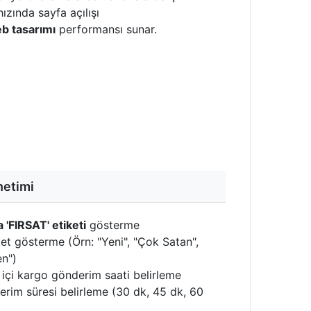
hızında sayfa açılışı
b tasarımı
performansı sunar.
netimi
 'FIRSAT' etiketi
gösterme
et gösterme (Örn: "Yeni", "Çok Satan",
en")
içi kargo gönderim saati belirleme
rim süresi belirleme (30 dk, 45 dk, 60