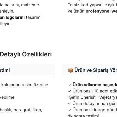
lamalarını, malzeme
Temiz kod yapısı ile ışık 
enleyin.
ve üstün
profesyonel we
an logolarını
tasarım
leyin.
etaylı Özellikleri
etimi
📦 Ürün ve Sipariş Yö
 kalmadan resim üzerine
✓
Ürün adlarının başında
✓ Ürün bazlı 10 adet etik
eyebilme
"Şefin Önerisi", "Vejetary
✓ Ürün detaylarında gün 
aşlık, paragraf, ikon,
✓ Ürün bazlı kargo gönde
dk sonra teslim)