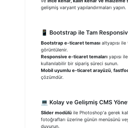
ve
ince kenar, kalın kenar ve malzeme s
gelişmiş varyant yapılandırmaları yapın.
📱 Bootstrap ile Tam Responsi
Bootstrap e-ticaret teması
altyapısı il
görüntülenir.
Responsive e-ticaret temaları
yapısı ile
kullanılabilir bir sipariş süreci sunun.
Mobil uyumlu e-ticaret arayüzü
,
fastfo
çözümdür.
💻 Kolay ve Gelişmiş CMS Yöne
Slider modülü
ile Photoshop'a gerek ka
fotoğrafları üzerine günün menüsünü ve
duyurun.