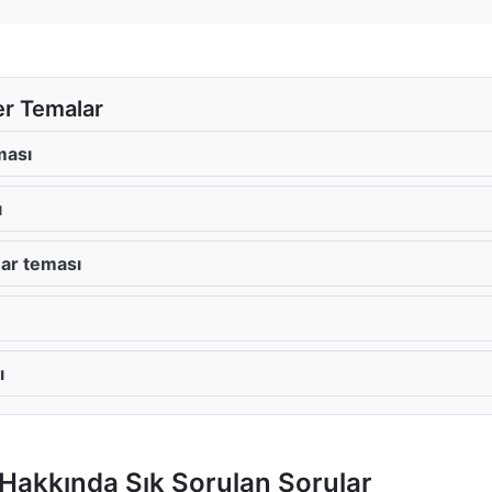
er Temalar
ması
ı
uar teması
ı
Hakkında Sık Sorulan Sorular