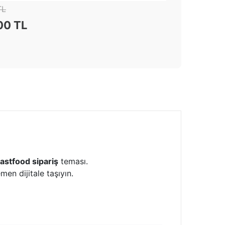
TL
00 TL
fastfood sipariş
teması.
men dijitale taşıyın.