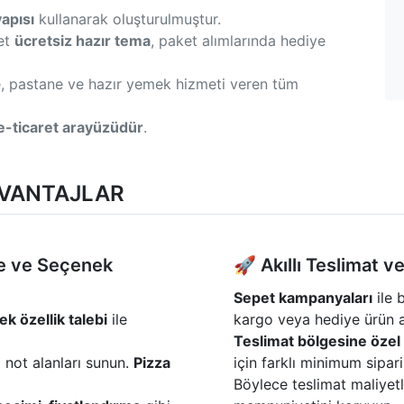
yapısı
kullanarak oluşturulmuştur.
det
ücretsiz hazır tema
, paket alımlarında hediye
fe, pastane ve hazır yemek hizmeti veren tüm
 e-ticaret arayüzüdür
.
AVANTAJLAR
me ve Seçenek
🚀 Akıllı Teslimat 
Sepet kampanyaları
ile b
k özellik talebi
ile
kargo veya hediye ürün av
Teslimat bölgesine özel 
 not alanları sunun.
Pizza
için farklı minimum sipari
Böylece teslimat maliyet