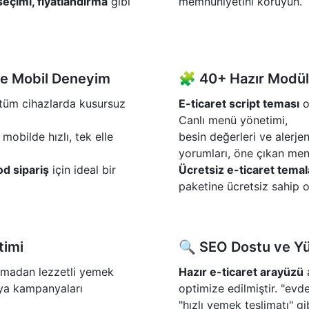
eçimi, fiyatlandırma
gibi
memnuniyetini koruyun.
ve Mobil Deneyim
🧩 40+ Hazır Modül
e tüm cihazlarda kusursuz
E-ticaret script teması
o
Canlı menü yönetimi,
 mobilde hızlı, tek elle
besin değerleri ve alerjen
yorumları, öne çıkan men
od sipariş
için ideal bir
Ücretsiz e-ticaret temal
paketine ücretsiz sahip o
timi
🔍 SEO Dostu ve Yü
lmadan lezzetli yemek
Hazır e-ticaret arayüzü
a
ya kampanyaları
optimize edilmiştir. "evd
"hızlı yemek teslimatı" gi