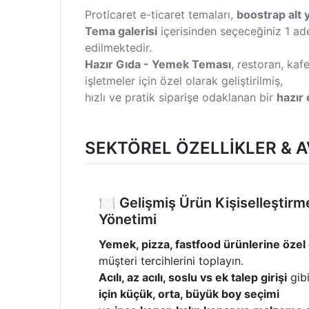
Proticaret e-ticaret temaları,
boostrap alt 
Tema galerisi
içerisinden seçeceğiniz 1 a
edilmektedir.
Hazır Gıda - Yemek Teması
, restoran, ka
işletmeler için özel olarak geliştirilmiş,
hızlı ve pratik siparişe odaklanan bir
hazır
SEKTÖREL ÖZELLİKLER & 
🍽️ Gelişmiş Ürün Kişiselleştir
Yönetimi
Yemek, pizza, fastfood ürünlerine özel e
müşteri tercihlerini toplayın.
Acılı, az acılı, soslu vs ek talep girişi
gibi
için küçük, orta, büyük boy seçimi