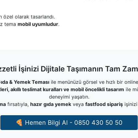
n özel olarak tasarlandı.
niz tema
mobil uyumludur
.
zetli İşinizi Dijitale Taşımanın Tam Za
 Gıda & Yemek Teması
ile menünüzü görsel ve hızlı bir onli
eri, akıllı teslimat kuralları ve mobil öncelikli tasarım
ile mü
deneyimi yaşatın.
ema
fırsatıyla,
hazır gıda yemek
veya
fastfood sipariş
işinizi
🍕 Hemen Bilgi Al - 0850 430 50 50