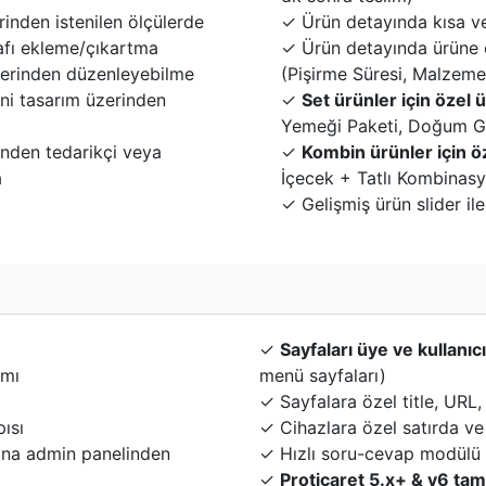
inden istenilen ölçülerde
✓ Ürün detayında kısa v
rafı ekleme/çıkartma
✓ Ürün detayında ürüne ö
zerinden düzenleyebilme
(Pişirme Süresi, Malzemel
ini tasarım üzerinden
✓
Set ürünler için özel 
Yemeği Paketi, Doğum G
inden tedarikçi veya
✓
Kombin ürünler için ö
a
İçecek + Tatlı Kombinas
✓ Gelişmiş ürün slider il
✓
Sayfaları üye ve kullanıc
ımı
menü sayfaları)
✓ Sayfalara özel title, URL
ısı
✓ Cihazlara özel satırda ve
ına admin panelinden
✓ Hızlı soru-cevap modülü
✓
Proticaret 5.x+ & v6 ta