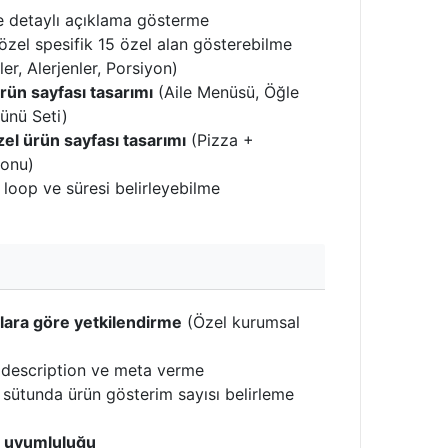
e detaylı açıklama gösterme
zel spesifik 15 özel alan gösterebilme
er, Alerjenler, Porsiyon)
ürün sayfası tasarımı
(Aile Menüsü, Öğle
ünü Seti)
zel ürün sayfası tasarımı
(Pizza +
yonu)
e loop ve süresi belirleyebilme
ılara göre yetkilendirme
(Özel kurumsal
, description ve meta verme
 sütunda ürün gösterim sayısı belirleme
m uyumluluğu