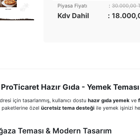
Piyasa Fiyatı
30.000,00 
Kdv Dahil
18.000,
ProTicaret Hazır Gıda - Yemek Teması
adresi için tasarlanmış, kullanıcı dostu
hazır gıda yemek
ve
t paketlerine özel
ücretsiz tema desteği
ile yemek işinizi he
ğaza Teması & Modern Tasarım