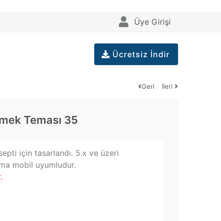
Üye Girişi
Ücretsiz İndir
Geri
İleri
Yemek Teması 35
ti için tasarlandı. 5.x ve üzeri
ema mobil uyumludur.
.