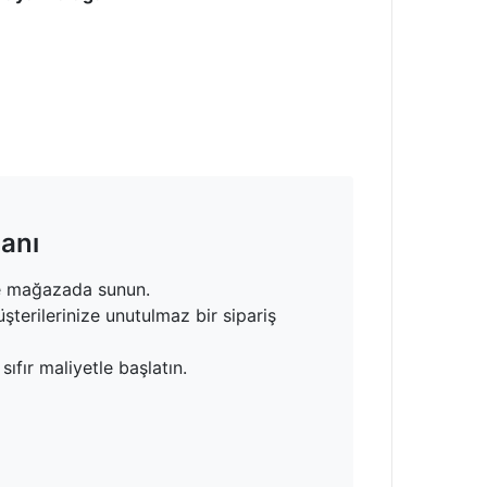
manı
ne mağazada sunun.
şterilerinize unutulmaz bir sipariş
 sıfır maliyetle başlatın.