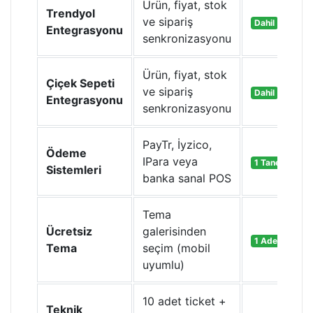
Ürün, fiyat, stok
Trendyol
ve sipariş
Dahil
Entegrasyonu
senkronizasyonu
Ürün, fiyat, stok
Çiçek Sepeti
ve sipariş
Dahil
Entegrasyonu
senkronizasyonu
PayTr, İyzico,
Ödeme
IPara veya
1 Tanesi Dahil
Sistemleri
banka sanal POS
Tema
Ücretsiz
galerisinden
1 Adet
Tema
seçim (mobil
uyumlu)
10 adet ticket +
Teknik