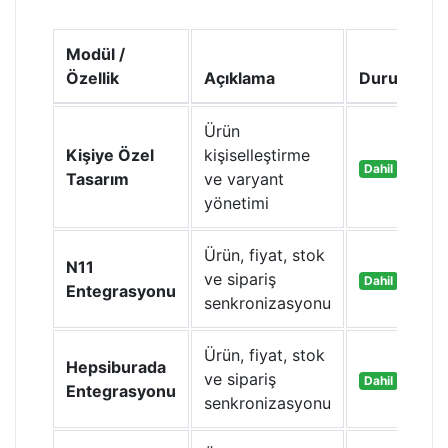
Modül /
Özellik
Açıklama
Durum
Ürün
Kişiye Özel
kişiselleştirme
Dahil
Tasarım
ve varyant
yönetimi
Ürün, fiyat, stok
N11
ve sipariş
Dahil
Entegrasyonu
senkronizasyonu
Ürün, fiyat, stok
Hepsiburada
ve sipariş
Dahil
Entegrasyonu
senkronizasyonu